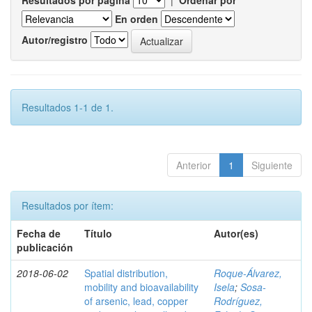
Resultados por página
|
Ordenar por
En orden
Autor/registro
Resultados 1-1 de 1.
Anterior
1
Siguiente
Resultados por ítem:
Fecha de
Título
Autor(es)
publicación
2018-06-02
Spatial distribution,
Roque-Álvarez,
mobility and bioavailability
Isela
;
Sosa-
of arsenic, lead, copper
Rodríguez,