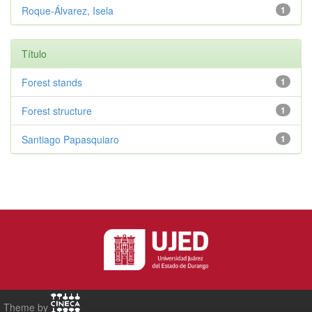
Roque-Álvarez, Isela
1
Título
Forest stands
1
Forest structure
1
Santiago Papasquiaro
1
Theme by