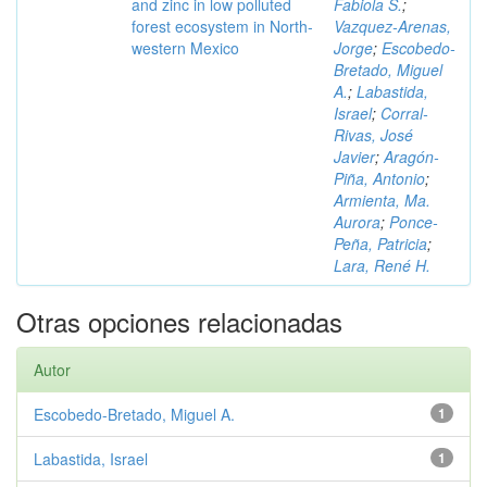
and zinc in low polluted
Fabiola S.
;
forest ecosystem in North-
Vazquez-Arenas,
western Mexico
Jorge
;
Escobedo-
Bretado, Miguel
A.
;
Labastida,
Israel
;
Corral-
Rivas, José
Javier
;
Aragón-
Piña, Antonio
;
Armienta, Ma.
Aurora
;
Ponce-
Peña, Patricia
;
Lara, René H.
Otras opciones relacionadas
Autor
Escobedo-Bretado, Miguel A.
1
Labastida, Israel
1