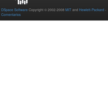
DSpace Software
Copyright © 2002-2008
MIT
and
Hewlett-Packard
-
Comentarios