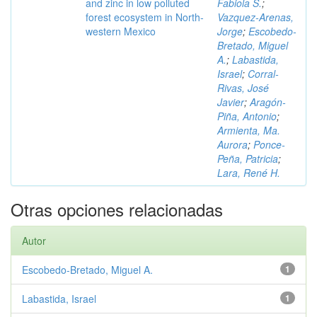
and zinc in low polluted
Fabiola S.
;
forest ecosystem in North-
Vazquez-Arenas,
western Mexico
Jorge
;
Escobedo-
Bretado, Miguel
A.
;
Labastida,
Israel
;
Corral-
Rivas, José
Javier
;
Aragón-
Piña, Antonio
;
Armienta, Ma.
Aurora
;
Ponce-
Peña, Patricia
;
Lara, René H.
Otras opciones relacionadas
Autor
Escobedo-Bretado, Miguel A.
1
Labastida, Israel
1