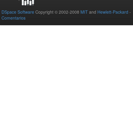
DSpace Software
Copyright © 2002-2008
MIT
and
Hewlett-Packard
-
Comentarios