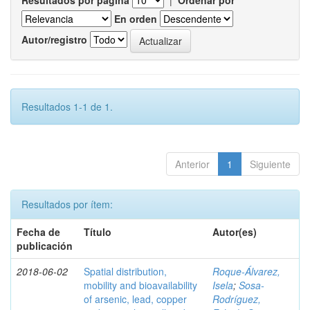
Resultados por página
|
Ordenar por
En orden
Autor/registro
Resultados 1-1 de 1.
Anterior
1
Siguiente
Resultados por ítem:
Fecha de
Título
Autor(es)
publicación
2018-06-02
Spatial distribution,
Roque-Álvarez,
mobility and bioavailability
Isela
;
Sosa-
of arsenic, lead, copper
Rodríguez,