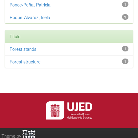
Ponce-Peña, Patricia
1
Roque-Álvarez, Isela
1
Título
Forest stands
1
Forest structure
1
Theme by