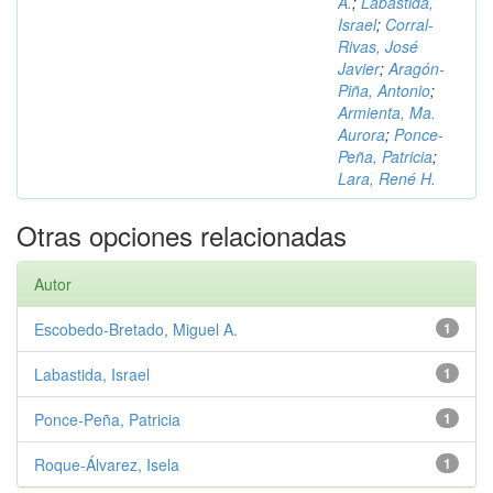
A.
;
Labastida,
Israel
;
Corral-
Rivas, José
Javier
;
Aragón-
Piña, Antonio
;
Armienta, Ma.
Aurora
;
Ponce-
Peña, Patricia
;
Lara, René H.
Otras opciones relacionadas
Autor
Escobedo-Bretado, Miguel A.
1
Labastida, Israel
1
Ponce-Peña, Patricia
1
Roque-Álvarez, Isela
1