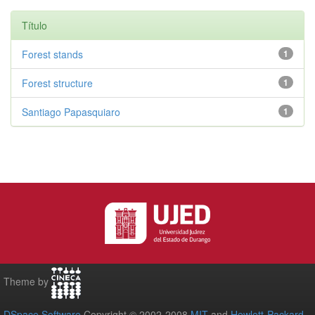
Título
Forest stands
1
Forest structure
1
Santiago Papasquiaro
1
Theme by
DSpace Software
Copyright © 2002-2008
MIT
and
Hewlett-Packard
-