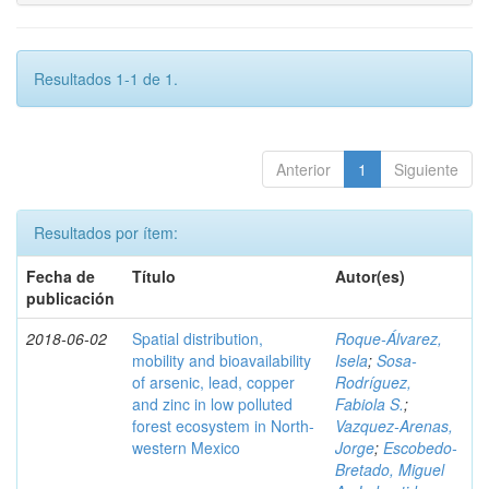
Resultados 1-1 de 1.
Anterior
1
Siguiente
Resultados por ítem:
Fecha de
Título
Autor(es)
publicación
2018-06-02
Spatial distribution,
Roque-Álvarez,
mobility and bioavailability
Isela
;
Sosa-
of arsenic, lead, copper
Rodríguez,
and zinc in low polluted
Fabiola S.
;
forest ecosystem in North-
Vazquez-Arenas,
western Mexico
Jorge
;
Escobedo-
Bretado, Miguel