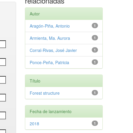
relacionadas
Autor
Aragón-Piña, Antonio
1
Armienta, Ma. Aurora
1
Corral-Rivas, José Javier
1
Ponce-Peña, Patricia
1
Título
Forest structure
1
Fecha de lanzamiento
2018
1