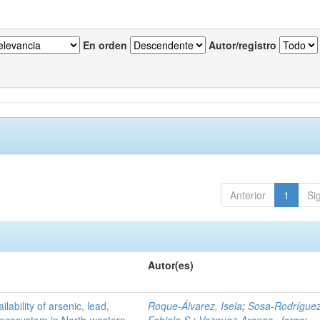
En orden
Autor/registro
Anterior
1
Si
Autor(es)
ilability of arsenic, lead,
Roque-Álvarez, Isela
;
Sosa-Rodríguez