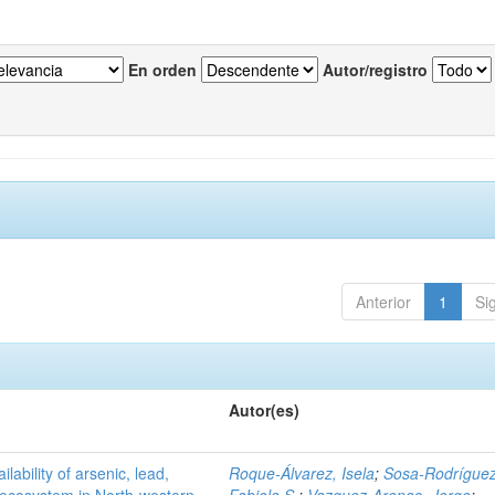
En orden
Autor/registro
Anterior
1
Si
Autor(es)
ilability of arsenic, lead,
Roque-Álvarez, Isela
;
Sosa-Rodríguez