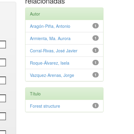
relacionadas
Autor
Aragón-Piña, Antonio
1
Armienta, Ma. Aurora
1
Corral-Rivas, José Javier
1
Roque-Álvarez, Isela
1
Vazquez-Arenas, Jorge
1
Título
Forest structure
1