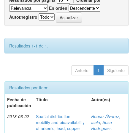
Resultados por página
|
Ordenar por
En orden
Autor/registro
Resultados 1-1 de 1.
Anterior
1
Siguiente
Resultados por ítem:
Fecha de
Título
Autor(es)
publicación
2018-06-02
Spatial distribution,
Roque-Álvarez,
mobility and bioavailability
Isela
;
Sosa-
of arsenic, lead, copper
Rodríguez,