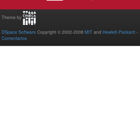
Theme by
DSpace Software
Copyright © 2002-2008
MIT
and
Hewlett-Packard
-
Comentarios