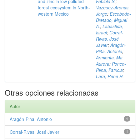
and zinc in low polluted
Fabiola S.
;
forest ecosystem in North-
Vazquez-Arenas,
western Mexico
Jorge
;
Escobedo-
Bretado, Miguel
A.
;
Labastida,
Israel
;
Corral-
Rivas, José
Javier
;
Aragón-
Piña, Antonio
;
Armienta, Ma.
Aurora
;
Ponce-
Peña, Patricia
;
Lara, René H.
Otras opciones relacionadas
Autor
Aragón-Piña, Antonio
1
Corral-Rivas, José Javier
1