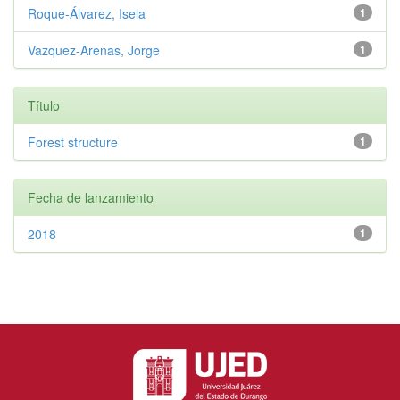
Roque-Álvarez, Isela
1
Vazquez-Arenas, Jorge
1
Título
Forest structure
1
Fecha de lanzamiento
2018
1