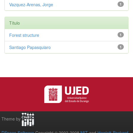
Vazquez-Arenas, Jorge
1
Título
Forest structure
1
Santiago Papasquiaro
1
Theme by
DSpace Software
Copyright © 2002-2008
MIT
and
Hewlett-Packard
-