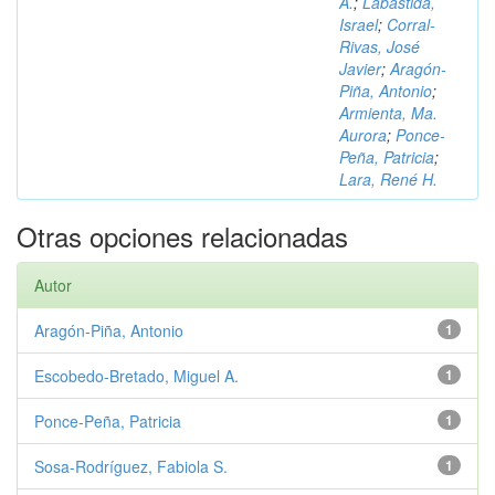
A.
;
Labastida,
Israel
;
Corral-
Rivas, José
Javier
;
Aragón-
Piña, Antonio
;
Armienta, Ma.
Aurora
;
Ponce-
Peña, Patricia
;
Lara, René H.
Otras opciones relacionadas
Autor
Aragón-Piña, Antonio
1
Escobedo-Bretado, Miguel A.
1
Ponce-Peña, Patricia
1
Sosa-Rodríguez, Fabiola S.
1