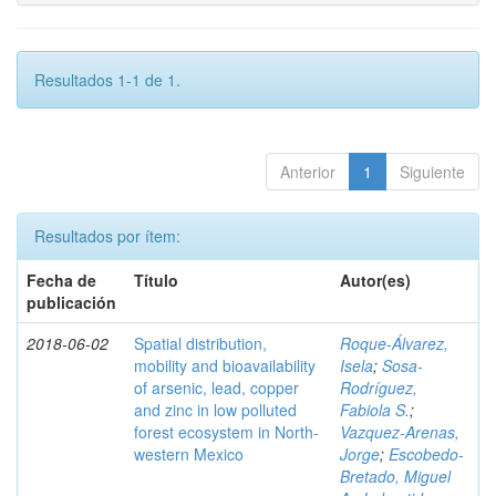
Resultados 1-1 de 1.
Anterior
1
Siguiente
Resultados por ítem:
Fecha de
Título
Autor(es)
publicación
2018-06-02
Spatial distribution,
Roque-Álvarez,
mobility and bioavailability
Isela
;
Sosa-
of arsenic, lead, copper
Rodríguez,
and zinc in low polluted
Fabiola S.
;
forest ecosystem in North-
Vazquez-Arenas,
western Mexico
Jorge
;
Escobedo-
Bretado, Miguel