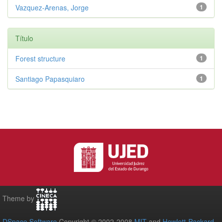
Vazquez-Arenas, Jorge
1
Título
Forest structure
1
Santiago Papasquiaro
1
Theme by
DSpace Software
Copyright © 2002-2008
MIT
and
Hewlett-Packard
-