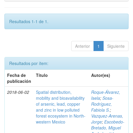
Resultados 1-1 de 1.
Anterior
1
Siguiente
Resultados por ítem:
Fecha de
Título
Autor(es)
publicación
2018-06-02
Spatial distribution,
Roque-Álvarez,
mobility and bioavailability
Isela
;
Sosa-
of arsenic, lead, copper
Rodríguez,
and zinc in low polluted
Fabiola S.
;
forest ecosystem in North-
Vazquez-Arenas,
western Mexico
Jorge
;
Escobedo-
Bretado, Miguel