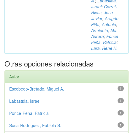
A.
;
Labastida,
Israel
;
Corral-
Rivas, José
Javier
;
Aragón-
Piña, Antonio
;
Armienta, Ma.
Aurora
;
Ponce-
Peña, Patricia
;
Lara, René H.
Otras opciones relacionadas
Autor
Escobedo-Bretado, Miguel A.
1
Labastida, Israel
1
Ponce-Peña, Patricia
1
Sosa-Rodríguez, Fabiola S.
1