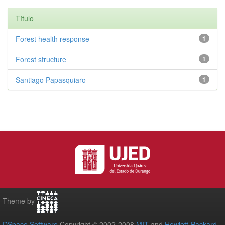
Título
Forest health response
1
Forest structure
1
Santiago Papasquiaro
1
Theme by
DSpace Software
Copyright © 2002-2008
MIT
and
Hewlett-Packard
-