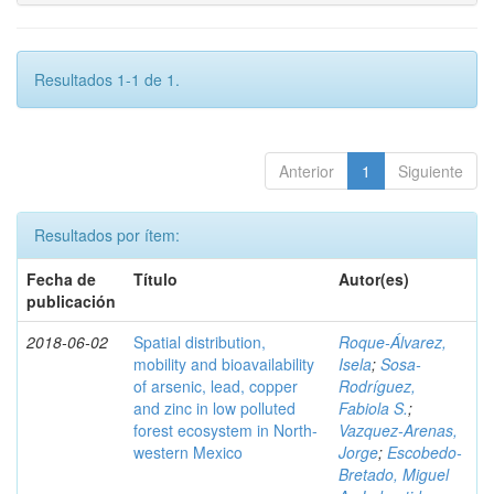
Resultados 1-1 de 1.
Anterior
1
Siguiente
Resultados por ítem:
Fecha de
Título
Autor(es)
publicación
2018-06-02
Spatial distribution,
Roque-Álvarez,
mobility and bioavailability
Isela
;
Sosa-
of arsenic, lead, copper
Rodríguez,
and zinc in low polluted
Fabiola S.
;
forest ecosystem in North-
Vazquez-Arenas,
western Mexico
Jorge
;
Escobedo-
Bretado, Miguel