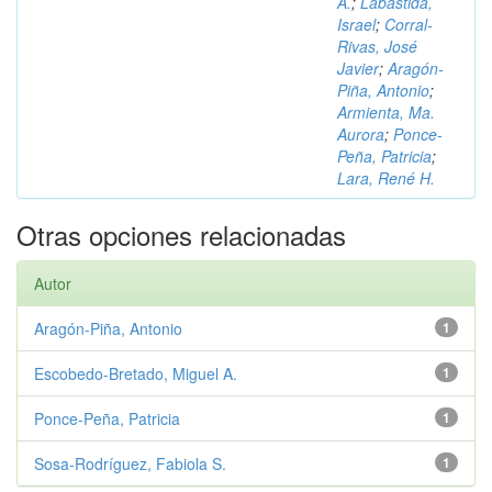
A.
;
Labastida,
Israel
;
Corral-
Rivas, José
Javier
;
Aragón-
Piña, Antonio
;
Armienta, Ma.
Aurora
;
Ponce-
Peña, Patricia
;
Lara, René H.
Otras opciones relacionadas
Autor
Aragón-Piña, Antonio
1
Escobedo-Bretado, Miguel A.
1
Ponce-Peña, Patricia
1
Sosa-Rodríguez, Fabiola S.
1