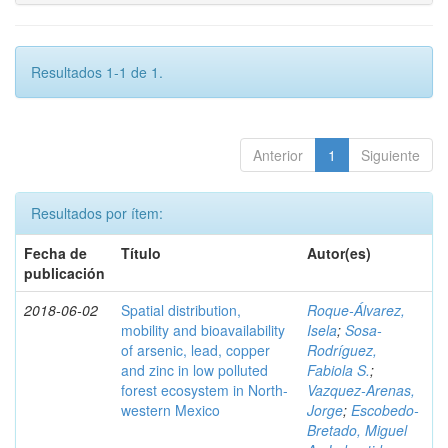
Resultados 1-1 de 1.
Anterior
1
Siguiente
Resultados por ítem:
Fecha de
Título
Autor(es)
publicación
2018-06-02
Spatial distribution,
Roque-Álvarez,
mobility and bioavailability
Isela
;
Sosa-
of arsenic, lead, copper
Rodríguez,
and zinc in low polluted
Fabiola S.
;
forest ecosystem in North-
Vazquez-Arenas,
western Mexico
Jorge
;
Escobedo-
Bretado, Miguel