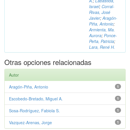
A.
;
Labastida,
Israel
;
Corral-
Rivas, José
Javier
;
Aragón-
Piña, Antonio
;
Armienta, Ma.
Aurora
;
Ponce-
Peña, Patricia
;
Lara, René H.
Otras opciones relacionadas
Autor
Aragón-Piña, Antonio
1
Escobedo-Bretado, Miguel A.
1
Sosa-Rodríguez, Fabiola S.
1
Vazquez-Arenas, Jorge
1