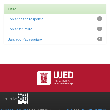
Título
Forest health response
1
Forest structure
1
Santiago Papasquiaro
1
Theme by
DSpace Software
Copyright © 2002-2008
MIT
and
Hewlett-Packard
-