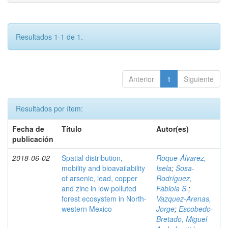
Resultados 1-1 de 1.
Anterior
1
Siguiente
Resultados por ítem:
Fecha de
Título
Autor(es)
publicación
2018-06-02
Spatial distribution,
Roque-Álvarez,
mobility and bioavailability
Isela
;
Sosa-
of arsenic, lead, copper
Rodríguez,
and zinc in low polluted
Fabiola S.
;
forest ecosystem in North-
Vazquez-Arenas,
western Mexico
Jorge
;
Escobedo-
Bretado, Miguel