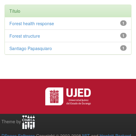
Título
Forest health response
1
Forest structure
1
Santiago Papasquiaro
1
Theme by
DSpace Software
Copyright © 2002-2008
MIT
and
Hewlett-Packard
-