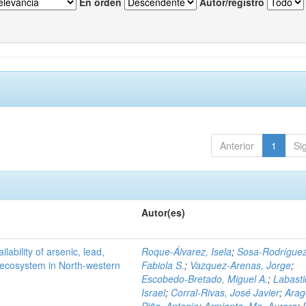
En orden
Autor/registro
Anterior
1
Si
Autor(es)
ilability of arsenic, lead,
Roque-Álvarez, Isela
;
Sosa-Rodríguez
t ecosystem in North-western
Fabiola S.
;
Vazquez-Arenas, Jorge
;
Escobedo-Bretado, Miguel A.
;
Labasti
Israel
;
Corral-Rivas, José Javier
;
Arag