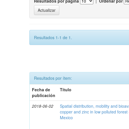
Resultados por página
|
Ordenar por
Resultados 1-1 de 1.
Resultados por ítem:
Fecha de
Título
publicación
2018-06-02
Spatial distribution, mobility and bioava
copper and zinc in low polluted fores
Mexico