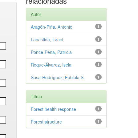
relacionadas
Autor
Aragón-Piña, Antonio
1
Labastida, Israel
1
Ponce-Peña, Patricia
1
Roque-Álvarez, Isela
1
Sosa-Rodríguez, Fabiola S.
1
Título
Forest health response
1
Forest structure
1