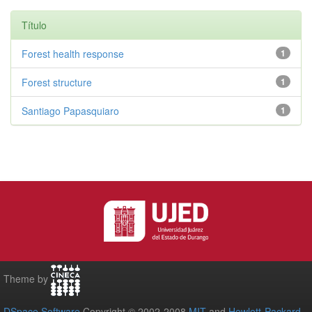
Título
Forest health response
1
Forest structure
1
Santiago Papasquiaro
1
Theme by
DSpace Software
Copyright © 2002-2008
MIT
and
Hewlett-Packard
-