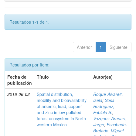
Resultados 1-1 de 1.
Anterior
1
Siguiente
Resultados por ítem:
Fecha de
Título
Autor(es)
publicación
2018-06-02
Spatial distribution,
Roque-Álvarez,
mobility and bioavailability
Isela
;
Sosa-
of arsenic, lead, copper
Rodríguez,
and zinc in low polluted
Fabiola S.
;
forest ecosystem in North-
Vazquez-Arenas,
western Mexico
Jorge
;
Escobedo-
Bretado, Miguel