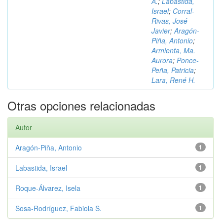
A.
;
Labastida,
Israel
;
Corral-
Rivas, José
Javier
;
Aragón-
Piña, Antonio
;
Armienta, Ma.
Aurora
;
Ponce-
Peña, Patricia
;
Lara, René H.
Otras opciones relacionadas
Autor
Aragón-Piña, Antonio
1
Labastida, Israel
1
Roque-Álvarez, Isela
1
Sosa-Rodríguez, Fabiola S.
1