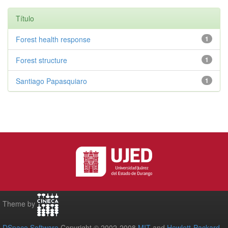
Título
Forest health response
1
Forest structure
1
Santiago Papasquiaro
1
Theme by
DSpace Software
Copyright © 2002-2008
MIT
and
Hewlett-Packard
-