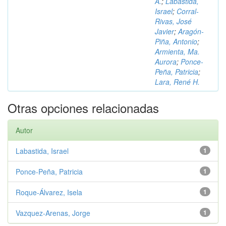
A.
;
Labastida,
Israel
;
Corral-
Rivas, José
Javier
;
Aragón-
Piña, Antonio
;
Armienta, Ma.
Aurora
;
Ponce-
Peña, Patricia
;
Lara, René H.
Otras opciones relacionadas
Autor
Labastida, Israel
1
Ponce-Peña, Patricia
1
Roque-Álvarez, Isela
1
Vazquez-Arenas, Jorge
1