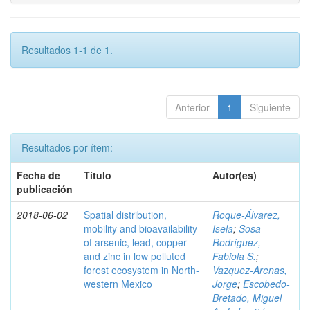
Resultados 1-1 de 1.
Anterior
1
Siguiente
Resultados por ítem:
Fecha de
Título
Autor(es)
publicación
2018-06-02
Spatial distribution,
Roque-Álvarez,
mobility and bioavailability
Isela
;
Sosa-
of arsenic, lead, copper
Rodríguez,
and zinc in low polluted
Fabiola S.
;
forest ecosystem in North-
Vazquez-Arenas,
western Mexico
Jorge
;
Escobedo-
Bretado, Miguel