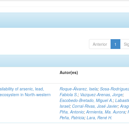
Anterior
1
Si
Autor(es)
ilability of arsenic, lead,
Roque-Álvarez, Isela
;
Sosa-Rodríguez
t ecosystem in North-western
Fabiola S.
;
Vazquez-Arenas, Jorge
;
Escobedo-Bretado, Miguel A.
;
Labasti
Israel
;
Corral-Rivas, José Javier
;
Arag
Piña, Antonio
;
Armienta, Ma. Aurora
;
Peña, Patricia
;
Lara, René H.