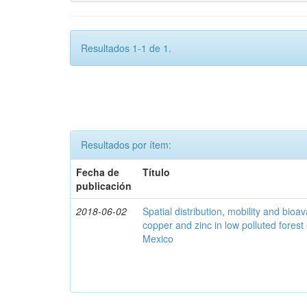
Resultados 1-1 de 1.
Resultados por ítem:
Fecha de
Título
publicación
2018-06-02
Spatial distribution, mobility and bioava
copper and zinc in low polluted fores
Mexico