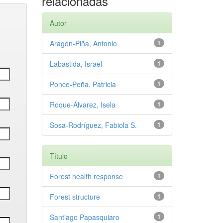
relacionadas
Autor
Aragón-Piña, Antonio
1
Labastida, Israel
1
Ponce-Peña, Patricia
1
Roque-Álvarez, Isela
1
Sosa-Rodríguez, Fabiola S.
1
Título
Forest health response
1
Forest structure
1
Santiago Papasquiaro
1