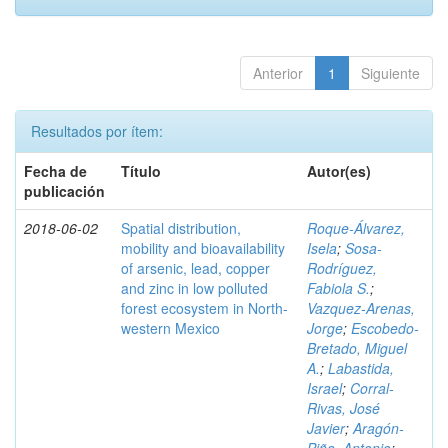
Anterior
1
Siguiente
Resultados por ítem:
Fecha de
Título
Autor(es)
publicación
2018-06-02
Spatial distribution,
Roque-Álvarez,
mobility and bioavailability
Isela
;
Sosa-
of arsenic, lead, copper
Rodríguez,
and zinc in low polluted
Fabiola S.
;
forest ecosystem in North-
Vazquez-Arenas,
western Mexico
Jorge
;
Escobedo-
Bretado, Miguel
A.
;
Labastida,
Israel
;
Corral-
Rivas, José
Javier
;
Aragón-