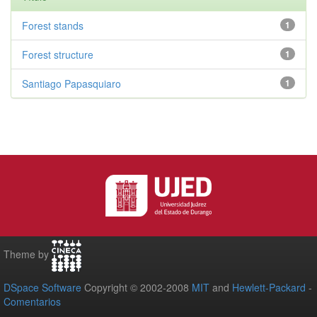
Forest stands
1
Forest structure
1
Santiago Papasquiaro
1
Theme by
DSpace Software
Copyright © 2002-2008
MIT
and
Hewlett-Packard
-
Comentarios