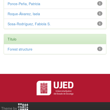
Ponce-Peña, Patricia
1
Roque-Álvarez, Isela
1
Sosa-Rodríguez, Fabiola S.
1
Título
Forest structure
1
Theme by