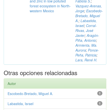
and zinc in low polluted
Fabiola S.
;
forest ecosystem in North-
Vazquez-Arenas,
western Mexico
Jorge
;
Escobedo-
Bretado, Miguel
A.
;
Labastida,
Israel
;
Corral-
Rivas, José
Javier
;
Aragón-
Piña, Antonio
;
Armienta, Ma.
Aurora
;
Ponce-
Peña, Patricia
;
Lara, René H.
Otras opciones relacionadas
Autor
Escobedo-Bretado, Miguel A.
1
Labastida, Israel
1