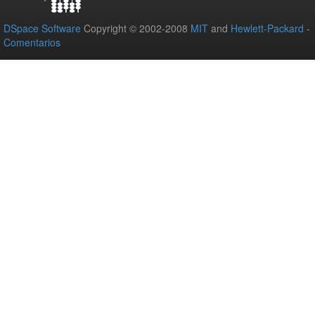
DSpace Software
Copyright © 2002-2008
MIT
and
Hewlett-Packard
-
Comentarios