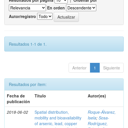
Resultados por página
|
Ordenar por
En orden
Autor/registro
Resultados 1-1 de 1.
Anterior
1
Siguiente
Resultados por ítem:
Fecha de
Título
Autor(es)
publicación
2018-06-02
Spatial distribution,
Roque-Álvarez,
mobility and bioavailability
Isela
;
Sosa-
of arsenic, lead, copper
Rodríguez,