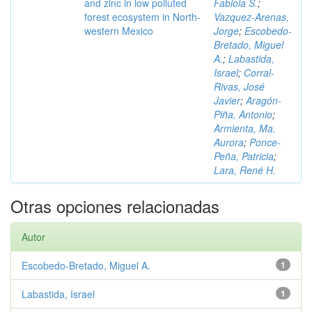
and zinc in low polluted
Fabiola S.
;
forest ecosystem in North-
Vazquez-Arenas,
western Mexico
Jorge
;
Escobedo-
Bretado, Miguel
A.
;
Labastida,
Israel
;
Corral-
Rivas, José
Javier
;
Aragón-
Piña, Antonio
;
Armienta, Ma.
Aurora
;
Ponce-
Peña, Patricia
;
Lara, René H.
Otras opciones relacionadas
Autor
Escobedo-Bretado, Miguel A.
1
Labastida, Israel
1