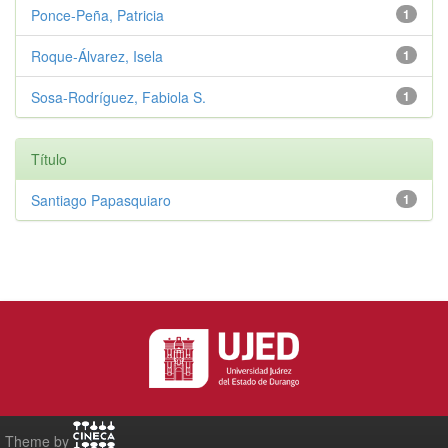
Ponce-Peña, Patricia
1
Roque-Álvarez, Isela
1
Sosa-Rodríguez, Fabiola S.
1
Título
Santiago Papasquiaro
1
Theme by