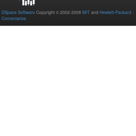
DSpace Software
Copyright © 2002-2008
MIT
and
Hewlett-Packard
-
Comentarios