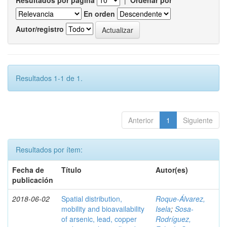
Resultados por página
|
Ordenar por
En orden
Autor/registro
Resultados 1-1 de 1.
Anterior
1
Siguiente
Resultados por ítem:
Fecha de
Título
Autor(es)
publicación
2018-06-02
Spatial distribution,
Roque-Álvarez,
mobility and bioavailability
Isela
;
Sosa-
of arsenic, lead, copper
Rodríguez,