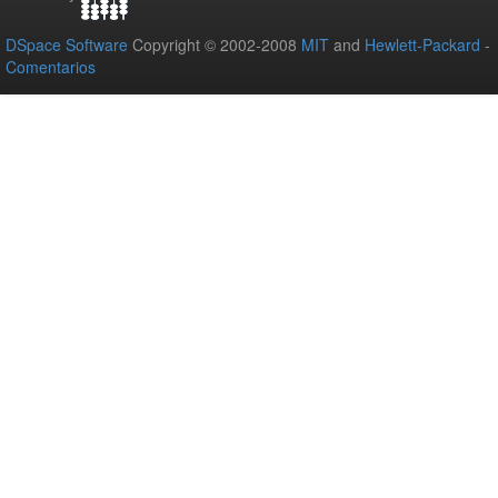
DSpace Software
Copyright © 2002-2008
MIT
and
Hewlett-Packard
-
Comentarios