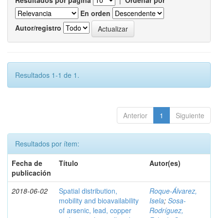
Resultados por página
|
Ordenar por
En orden
Autor/registro
Resultados 1-1 de 1.
Anterior
1
Siguiente
Resultados por ítem:
Fecha de
Título
Autor(es)
publicación
2018-06-02
Spatial distribution,
Roque-Álvarez,
mobility and bioavailability
Isela
;
Sosa-
of arsenic, lead, copper
Rodríguez,