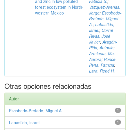
and zinc in low polluted
Fabiola S.
;
forest ecosystem in North-
Vazquez-Arenas,
western Mexico
Jorge
;
Escobedo-
Bretado, Miguel
A.
;
Labastida,
Israel
;
Corral-
Rivas, José
Javier
;
Aragón-
Piña, Antonio
;
Armienta, Ma.
Aurora
;
Ponce-
Peña, Patricia
;
Lara, René H.
Otras opciones relacionadas
Autor
Escobedo-Bretado, Miguel A.
1
Labastida, Israel
1