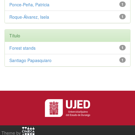
Ponce-Peña, Patricia
1
Roque-Álvarez, Isela
1
Título
Forest stands
1
Santiago Papasquiaro
1
Theme by