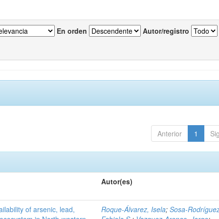
En orden
Autor/registro
Anterior
1
Si
Autor(es)
ilability of arsenic, lead,
Roque-Álvarez, Isela
;
Sosa-Rodríguez