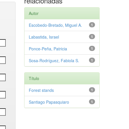
relacionadas
Autor
Escobedo-Bretado, Miguel A.
1
Labastida, Israel
1
Ponce-Peña, Patricia
1
Sosa-Rodríguez, Fabiola S.
1
Título
Forest stands
1
Santiago Papasquiaro
1