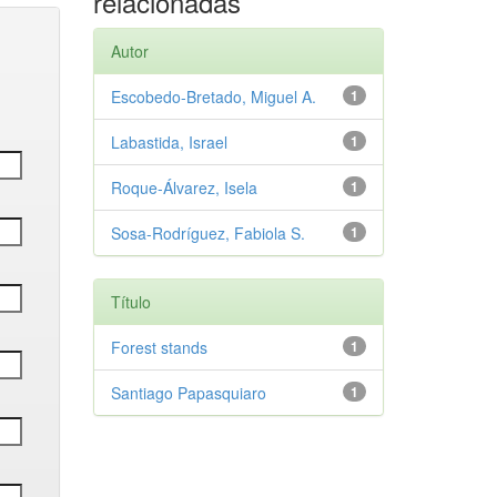
relacionadas
Autor
Escobedo-Bretado, Miguel A.
1
Labastida, Israel
1
Roque-Álvarez, Isela
1
Sosa-Rodríguez, Fabiola S.
1
Título
Forest stands
1
Santiago Papasquiaro
1