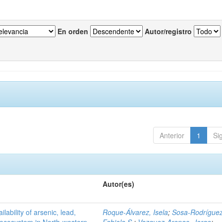
En orden
Autor/registro
Anterior
1
Si
Autor(es)
ilability of arsenic, lead,
Roque-Álvarez, Isela
;
Sosa-Rodríguez