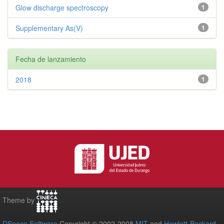
Glow discharge spectroscopy
1
Supplementary As(V)
1
Fecha de lanzamiento
2018
1
Theme by
DSpace Software
Copyright © 2002-2008
MIT
and
Hewlett-Packard
-