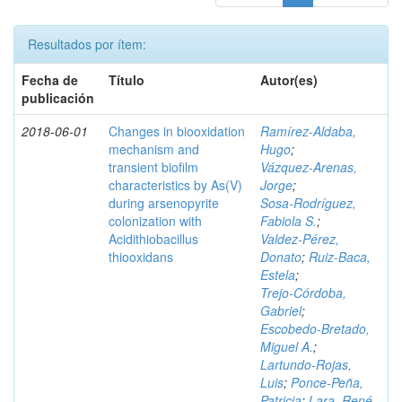
Resultados por ítem:
Fecha de
Título
Autor(es)
publicación
2018-06-01
Changes in biooxidation
Ramírez‑Aldaba,
mechanism and
Hugo
;
transient biofilm
Vázquez‑Arenas,
characteristics by As(V)
Jorge
;
during arsenopyrite
Sosa‑Rodríguez,
colonization with
Fabiola S.
;
Acidithiobacillus
Valdez‑Pérez,
thiooxidans
Donato
;
Ruiz‑Baca,
Estela
;
Trejo‑Córdoba,
Gabriel
;
Escobedo‑Bretado,
Miguel A.
;
Lartundo‑Rojas,
Luis
;
Ponce‑Peña,
Patricia
;
Lara, René