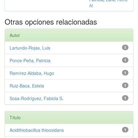
H.
Otras opciones relacionadas
Autor
Lartundo‑Rojas, Luis
1
Ponce‑Peña, Patricia
1
Ramírez‑Aldaba, Hugo
1
Ruiz‑Baca, Estela
1
Sosa‑Rodríguez, Fabiola S.
1
Título
Acidithiobacillus thiooxidans
1