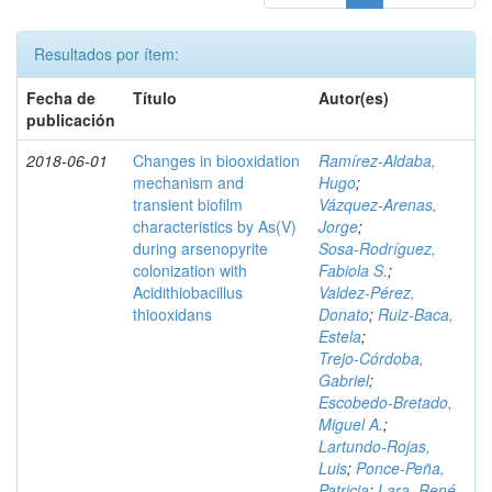
Resultados por ítem:
Fecha de
Título
Autor(es)
publicación
2018-06-01
Changes in biooxidation
Ramírez‑Aldaba,
mechanism and
Hugo
;
transient biofilm
Vázquez‑Arenas,
characteristics by As(V)
Jorge
;
during arsenopyrite
Sosa‑Rodríguez,
colonization with
Fabiola S.
;
Acidithiobacillus
Valdez‑Pérez,
thiooxidans
Donato
;
Ruiz‑Baca,
Estela
;
Trejo‑Córdoba,
Gabriel
;
Escobedo‑Bretado,
Miguel A.
;
Lartundo‑Rojas,
Luis
;
Ponce‑Peña,
Patricia
;
Lara, René