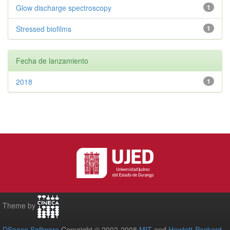
Glow discharge spectroscopy
1
Stressed biofilms
1
Fecha de lanzamiento
2018
1
Theme by
DSpace Software
Copyright © 2002-2008
MIT
and
Hewlett-Packard
-