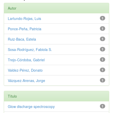
Autor
Lartundo‑Rojas, Luis
1
Ponce‑Peña, Patricia
1
Ruiz‑Baca, Estela
1
Sosa‑Rodríguez, Fabiola S.
1
Trejo‑Córdoba, Gabriel
1
Valdez‑Pérez, Donato
1
Vázquez‑Arenas, Jorge
1
Título
Glow discharge spectroscopy
1