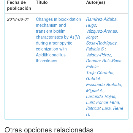
Fecha de
Título
Autor(es)
publicación
2018-06-01
Changes in biooxidation
Ramírez‑Aldaba,
mechanism and
Hugo
;
transient biofilm
Vázquez‑Arenas,
characteristics by As(V)
Jorge
;
during arsenopyrite
Sosa‑Rodríguez,
colonization with
Fabiola S.
;
Acidithiobacillus
Valdez‑Pérez,
thiooxidans
Donato
;
Ruiz‑Baca,
Estela
;
Trejo‑Córdoba,
Gabriel
;
Escobedo‑Bretado,
Miguel A.
;
Lartundo‑Rojas,
Luis
;
Ponce‑Peña,
Patricia
;
Lara, René
H.
Otras opciones relacionadas