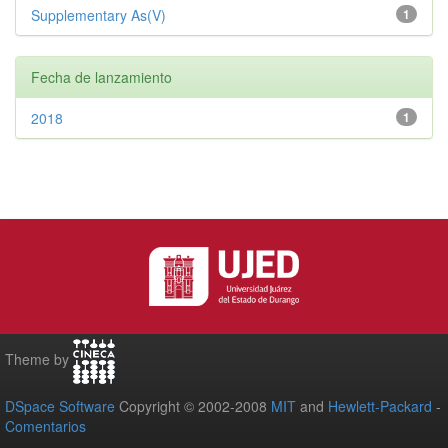
Supplementary As(V)
1
Fecha de lanzamiento
2018
1
Theme by
DSpace Software
Copyright © 2002-2008
MIT
and
Hewlett-Packard
-
Comentarios