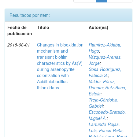
Resultados por ítem:
Fecha de
Título
Autor(es)
publicación
2018-06-01
Changes in biooxidation
Ramírez‑Aldaba,
mechanism and
Hugo
;
transient biofilm
Vázquez‑Arenas,
characteristics by As(V)
Jorge
;
during arsenopyrite
Sosa‑Rodríguez,
colonization with
Fabiola S.
;
Acidithiobacillus
Valdez‑Pérez,
thiooxidans
Donato
;
Ruiz‑Baca,
Estela
;
Trejo‑Córdoba,
Gabriel
;
Escobedo‑Bretado,
Miguel A.
;
Lartundo‑Rojas,
Luis
;
Ponce‑Peña,
Patricia
;
Lara, René