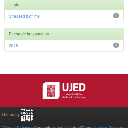
Título
Stressed biofilms
1
Fecha de lanzamiento
2018
1
Theme by
DSpace Software
Copyright © 2002-2008
MIT
and
Hewlett-Packard
-