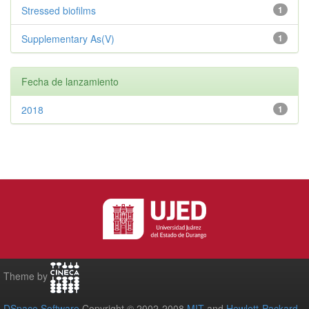
Stressed biofilms
1
Supplementary As(V)
1
Fecha de lanzamiento
2018
1
Theme by
DSpace Software
Copyright © 2002-2008
MIT
and
Hewlett-Packard
-