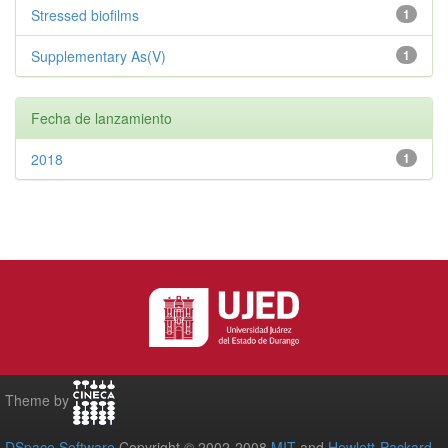
Stressed biofilms
1
Supplementary As(V)
1
Fecha de lanzamiento
2018
1
Theme by
DSpace Software
Copyright © 2002-2008
MIT
and
Hewlett-Packard
-