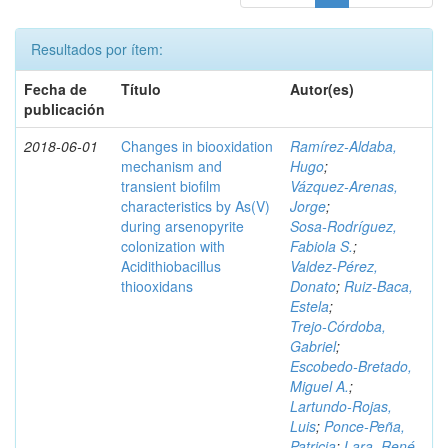
Resultados por ítem:
Fecha de
Título
Autor(es)
publicación
2018-06-01
Changes in biooxidation
Ramírez‑Aldaba,
mechanism and
Hugo
;
transient biofilm
Vázquez‑Arenas,
characteristics by As(V)
Jorge
;
during arsenopyrite
Sosa‑Rodríguez,
colonization with
Fabiola S.
;
Acidithiobacillus
Valdez‑Pérez,
thiooxidans
Donato
;
Ruiz‑Baca,
Estela
;
Trejo‑Córdoba,
Gabriel
;
Escobedo‑Bretado,
Miguel A.
;
Lartundo‑Rojas,
Luis
;
Ponce‑Peña,
Patricia
;
Lara, René