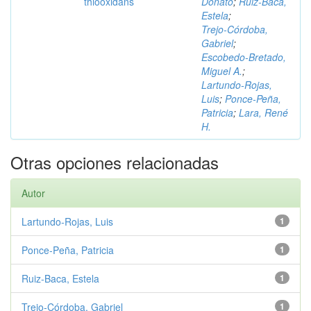
thiooxidans
Donato
;
Ruiz‑Baca,
Estela
;
Trejo‑Córdoba,
Gabriel
;
Escobedo‑Bretado,
Miguel A.
;
Lartundo‑Rojas,
Luis
;
Ponce‑Peña,
Patricia
;
Lara, René
H.
Otras opciones relacionadas
Autor
Lartundo‑Rojas, Luis
1
Ponce‑Peña, Patricia
1
Ruiz‑Baca, Estela
1
Trejo‑Córdoba, Gabriel
1