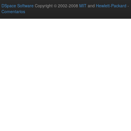
DSpace Software
Copyright © 2002-2008
MIT
and
Hewlett-Packard
-
Comentarios