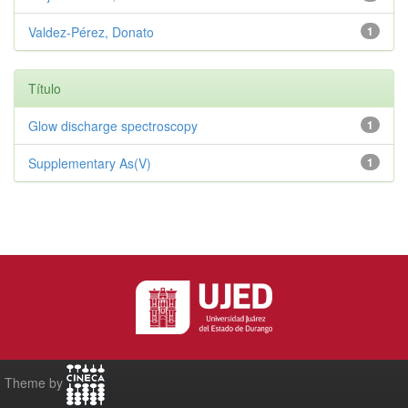
Valdez‑Pérez, Donato
1
Título
Glow discharge spectroscopy
1
Supplementary As(V)
1
Theme by