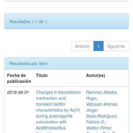
Resultados 1-1 de 1.
Anterior
1
Siguiente
Resultados por ítem:
Fecha de
Título
Autor(es)
publicación
2018-06-01
Changes in biooxidation
Ramírez‑Aldaba,
mechanism and
Hugo
;
transient biofilm
Vázquez‑Arenas,
characteristics by As(V)
Jorge
;
during arsenopyrite
Sosa‑Rodríguez,
colonization with
Fabiola S.
;
Acidithiobacillus
Valdez‑Pérez,