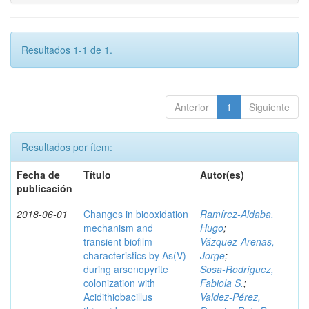
Resultados 1-1 de 1.
Anterior
1
Siguiente
Resultados por ítem:
Fecha de
Título
Autor(es)
publicación
2018-06-01
Changes in biooxidation
Ramírez‑Aldaba,
mechanism and
Hugo
;
transient biofilm
Vázquez‑Arenas,
characteristics by As(V)
Jorge
;
during arsenopyrite
Sosa‑Rodríguez,
colonization with
Fabiola S.
;
Acidithiobacillus
Valdez‑Pérez,