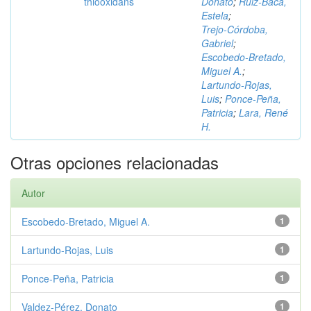
thiooxidans
Donato
;
Ruiz‑Baca,
Estela
;
Trejo‑Córdoba,
Gabriel
;
Escobedo‑Bretado,
Miguel A.
;
Lartundo‑Rojas,
Luis
;
Ponce‑Peña,
Patricia
;
Lara, René
H.
Otras opciones relacionadas
Autor
Escobedo‑Bretado, Miguel A.
1
Lartundo‑Rojas, Luis
1
Ponce‑Peña, Patricia
1
Valdez‑Pérez, Donato
1