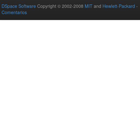
DSpace Software
Copyright © 2002-2008
MIT
and
Hewlett-Packard
-
Comentarios