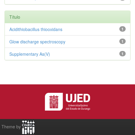
Título
Acidithiobacillus thiooxidans
1
Glow discharge spectroscopy
1
Supplementary As(V)
1
Theme by