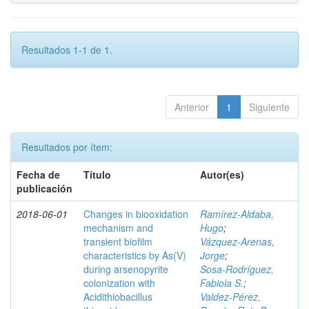
Resultados 1-1 de 1.
Anterior
1
Siguiente
Resultados por ítem:
Fecha de
Título
Autor(es)
publicación
2018-06-01
Changes in biooxidation
Ramírez‑Aldaba,
mechanism and
Hugo
;
transient biofilm
Vázquez‑Arenas,
characteristics by As(V)
Jorge
;
during arsenopyrite
Sosa‑Rodríguez,
colonization with
Fabiola S.
;
Acidithiobacillus
Valdez‑Pérez,