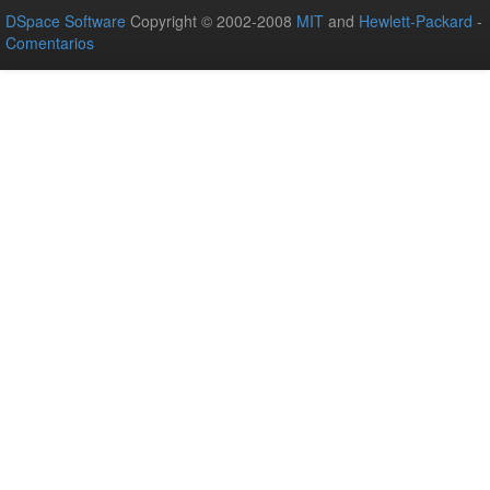
DSpace Software
Copyright © 2002-2008
MIT
and
Hewlett-Packard
-
Comentarios