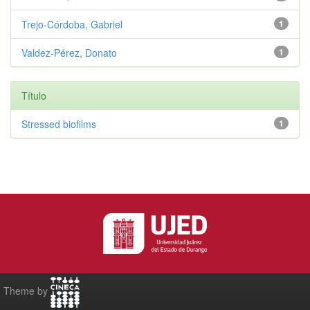
Trejo‑Córdoba, Gabriel
1
Valdez‑Pérez, Donato
1
Título
Stressed biofilms
1
Theme by