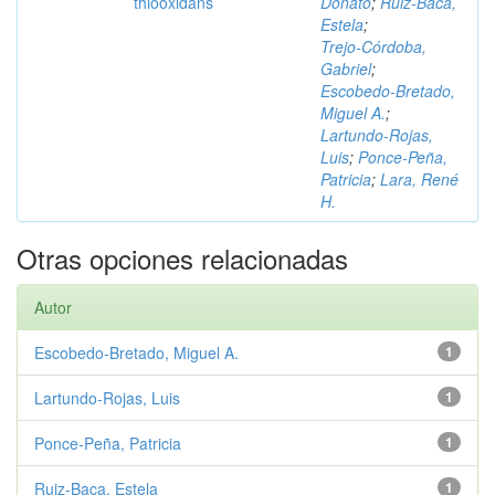
thiooxidans
Donato
;
Ruiz‑Baca,
Estela
;
Trejo‑Córdoba,
Gabriel
;
Escobedo‑Bretado,
Miguel A.
;
Lartundo‑Rojas,
Luis
;
Ponce‑Peña,
Patricia
;
Lara, René
H.
Otras opciones relacionadas
Autor
Escobedo‑Bretado, Miguel A.
1
Lartundo‑Rojas, Luis
1
Ponce‑Peña, Patricia
1
Ruiz‑Baca, Estela
1