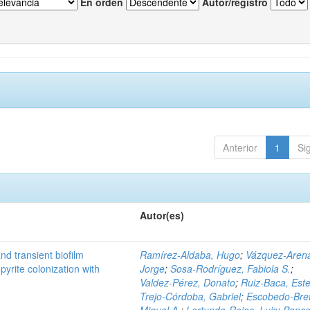
En orden
Autor/registro
Anterior
1
Si
Autor(es)
d transient biofilm
Ramírez‑Aldaba, Hugo
;
Vázquez‑Aren
pyrite colonization with
Jorge
;
Sosa‑Rodríguez, Fabiola S.
;
Valdez‑Pérez, Donato
;
Ruiz‑Baca, Este
Trejo‑Córdoba, Gabriel
;
Escobedo‑Bre