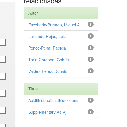
relacionadas
Autor
Escobedo‑Bretado, Miguel A.
1
Lartundo‑Rojas, Luis
1
Ponce‑Peña, Patricia
1
Trejo‑Córdoba, Gabriel
1
Valdez‑Pérez, Donato
1
Título
Acidithiobacillus thiooxidans
1
Supplementary As(V)
1