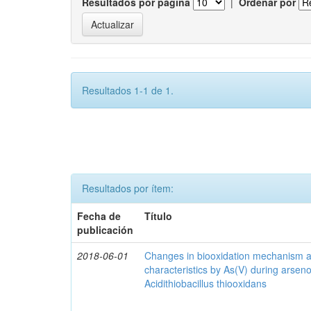
Resultados por página
|
Ordenar por
Resultados 1-1 de 1.
Resultados por ítem:
Fecha de
Título
publicación
2018-06-01
Changes in biooxidation mechanism an
characteristics by As(V) during arseno
Acidithiobacillus thiooxidans