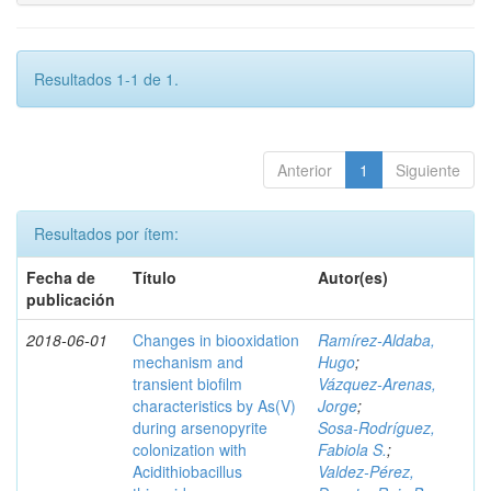
Resultados 1-1 de 1.
Anterior
1
Siguiente
Resultados por ítem:
Fecha de
Título
Autor(es)
publicación
2018-06-01
Changes in biooxidation
Ramírez‑Aldaba,
mechanism and
Hugo
;
transient biofilm
Vázquez‑Arenas,
characteristics by As(V)
Jorge
;
during arsenopyrite
Sosa‑Rodríguez,
colonization with
Fabiola S.
;
Acidithiobacillus
Valdez‑Pérez,