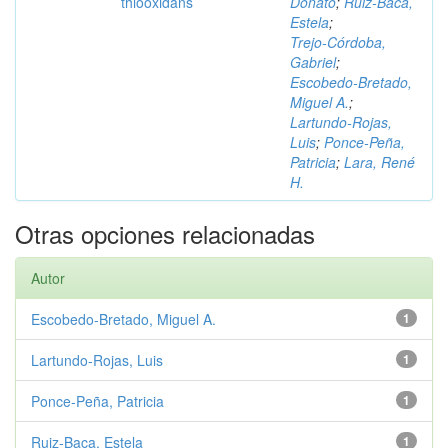
thiooxidans
Donato
;
Ruiz‑Baca,
Estela
;
Trejo‑Córdoba,
Gabriel
;
Escobedo‑Bretado,
Miguel A.
;
Lartundo‑Rojas,
Luis
;
Ponce‑Peña,
Patricia
;
Lara, René
H.
Otras opciones relacionadas
Autor
Escobedo‑Bretado, Miguel A.
1
Lartundo‑Rojas, Luis
1
Ponce‑Peña, Patricia
1
Ruiz‑Baca, Estela
1