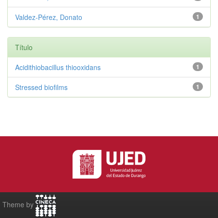
Valdez‑Pérez, Donato
1
Título
Acidithiobacillus thiooxidans
1
Stressed biofilms
1
Theme by