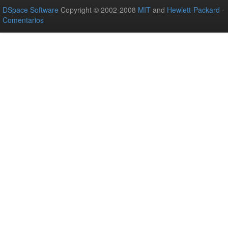
DSpace Software
Copyright © 2002-2008
MIT
and
Hewlett-Packard
-
Comentarios