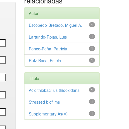
relacionadas
Autor
Escobedo‑Bretado, Miguel A.
1
Lartundo‑Rojas, Luis
1
Ponce‑Peña, Patricia
1
Ruiz‑Baca, Estela
1
Título
Acidithiobacillus thiooxidans
1
Stressed biofilms
1
Supplementary As(V)
1