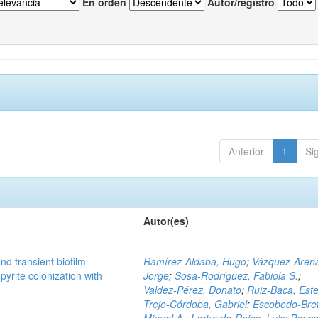
En orden
Autor/registro
Anterior
1
Si
Autor(es)
d transient biofilm
Ramírez‑Aldaba, Hugo
;
Vázquez‑Aren
pyrite colonization with
Jorge
;
Sosa‑Rodríguez, Fabiola S.
;
Valdez‑Pérez, Donato
;
Ruiz‑Baca, Este
Trejo‑Córdoba, Gabriel
;
Escobedo‑Bre