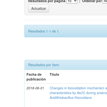
Resultados por página
|
Ordenar por
Resultados 1-1 de 1.
Resultados por ítem:
Fecha de
Título
publicación
2018-06-01
Changes in biooxidation mechanism an
characteristics by As(V) during arseno
Acidithiobacillus thiooxidans