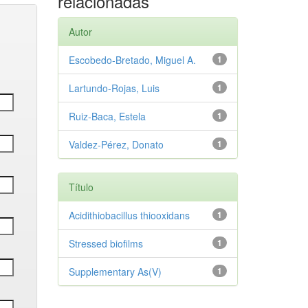
relacionadas
Autor
Escobedo‑Bretado, Miguel A.
1
Lartundo‑Rojas, Luis
1
Ruiz‑Baca, Estela
1
Valdez‑Pérez, Donato
1
Título
Acidithiobacillus thiooxidans
1
Stressed biofilms
1
Supplementary As(V)
1