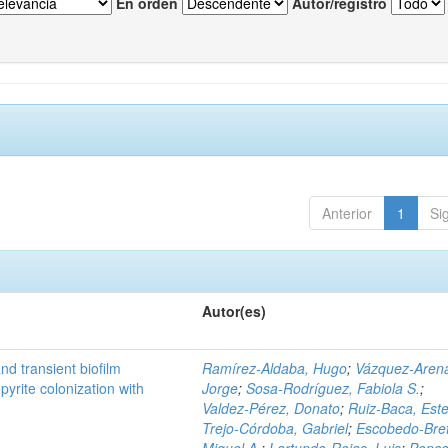
En orden
Autor/registro
Anterior
1
Si
Autor(es)
d transient biofilm
Ramírez‑Aldaba, Hugo
;
Vázquez‑Aren
pyrite colonization with
Jorge
;
Sosa‑Rodríguez, Fabiola S.
;
Valdez‑Pérez, Donato
;
Ruiz‑Baca, Este
Trejo‑Córdoba, Gabriel
;
Escobedo‑Bre