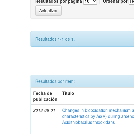
Resultados por página
|
Ordenar por
Resultados 1-1 de 1.
Resultados por ítem:
Fecha de
Título
publicación
2018-06-01
Changes in biooxidation mechanism an
characteristics by As(V) during arseno
Acidithiobacillus thiooxidans