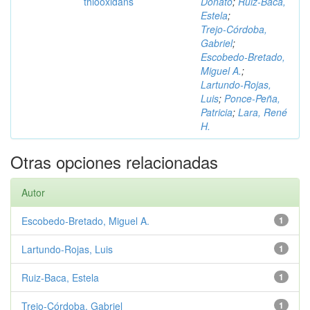
thiooxidans
Donato
;
Ruiz‑Baca,
Estela
;
Trejo‑Córdoba,
Gabriel
;
Escobedo‑Bretado,
Miguel A.
;
Lartundo‑Rojas,
Luis
;
Ponce‑Peña,
Patricia
;
Lara, René
H.
Otras opciones relacionadas
Autor
Escobedo‑Bretado, Miguel A.
1
Lartundo‑Rojas, Luis
1
Ruiz‑Baca, Estela
1
Trejo‑Córdoba, Gabriel
1