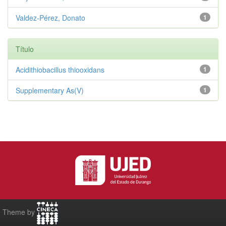
Valdez‑Pérez, Donato
1
Título
Acidithiobacillus thiooxidans
1
Supplementary As(V)
1
Theme by