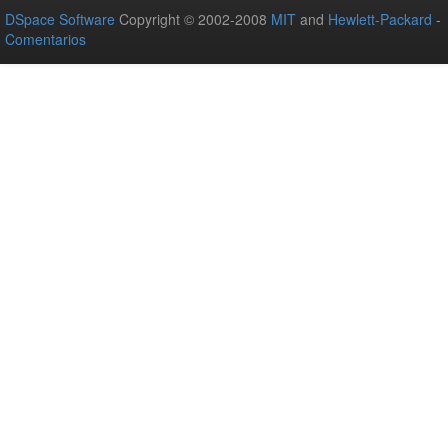
DSpace Software
Copyright © 2002-2008
MIT
and
Hewlett-Packard
-
Comentarios