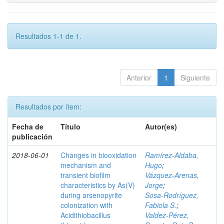
Resultados 1-1 de 1.
Anterior
1
Siguiente
Resultados por ítem:
Fecha de
Título
Autor(es)
publicación
2018-06-01
Changes in biooxidation
Ramírez‑Aldaba,
mechanism and
Hugo
;
transient biofilm
Vázquez‑Arenas,
characteristics by As(V)
Jorge
;
during arsenopyrite
Sosa‑Rodríguez,
colonization with
Fabiola S.
;
Acidithiobacillus
Valdez‑Pérez,