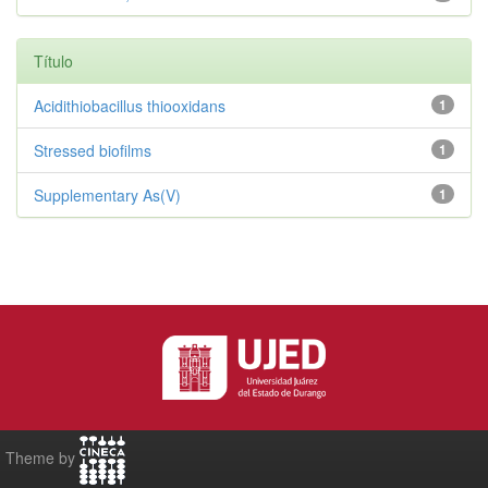
Título
Acidithiobacillus thiooxidans
1
Stressed biofilms
1
Supplementary As(V)
1
Theme by