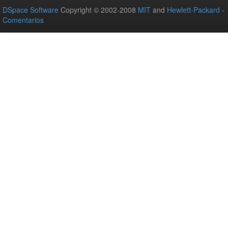
DSpace Software
Copyright © 2002-2008
MIT
and
Hewlett-Packard
-
Comentarios