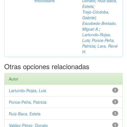
thiooxidans
Donato
;
Ruiz‑Baca,
Estela
;
Trejo‑Córdoba,
Gabriel
;
Escobedo‑Bretado,
Miguel A.
;
Lartundo‑Rojas,
Luis
;
Ponce‑Peña,
Patricia
;
Lara, René
H.
Otras opciones relacionadas
Autor
Lartundo‑Rojas, Luis
1
Ponce‑Peña, Patricia
1
Ruiz‑Baca, Estela
1
Valdez‑Pérez, Donato
1