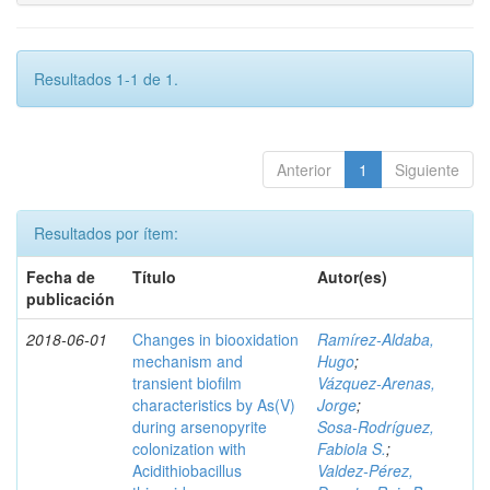
Resultados 1-1 de 1.
Anterior
1
Siguiente
Resultados por ítem:
Fecha de
Título
Autor(es)
publicación
2018-06-01
Changes in biooxidation
Ramírez‑Aldaba,
mechanism and
Hugo
;
transient biofilm
Vázquez‑Arenas,
characteristics by As(V)
Jorge
;
during arsenopyrite
Sosa‑Rodríguez,
colonization with
Fabiola S.
;
Acidithiobacillus
Valdez‑Pérez,