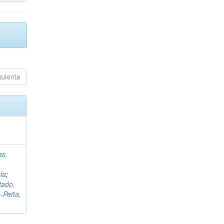
guiente
as,
la
;
tado,
‑Peña,