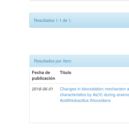
Resultados 1-1 de 1.
Resultados por ítem:
Fecha de
Título
publicación
2018-06-01
Changes in biooxidation mechanism an
characteristics by As(V) during arseno
Acidithiobacillus thiooxidans