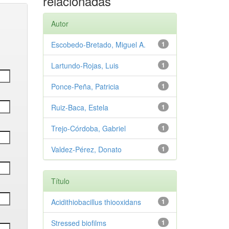
relacionadas
Autor
Escobedo‑Bretado, Miguel A.
1
Lartundo‑Rojas, Luis
1
Ponce‑Peña, Patricia
1
Ruiz‑Baca, Estela
1
Trejo‑Córdoba, Gabriel
1
Valdez‑Pérez, Donato
1
Título
Acidithiobacillus thiooxidans
1
Stressed biofilms
1