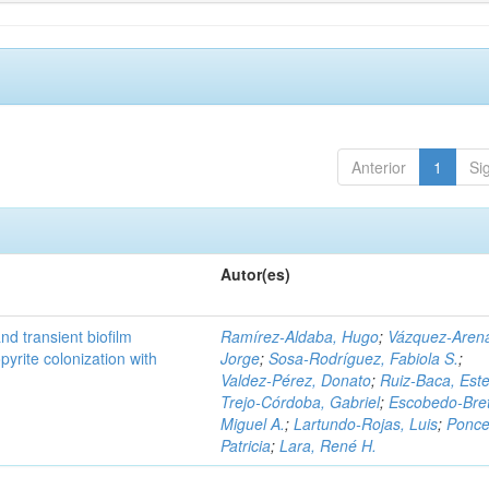
Anterior
1
Si
Autor(es)
d transient biofilm
Ramírez‑Aldaba, Hugo
;
Vázquez‑Aren
pyrite colonization with
Jorge
;
Sosa‑Rodríguez, Fabiola S.
;
Valdez‑Pérez, Donato
;
Ruiz‑Baca, Este
Trejo‑Córdoba, Gabriel
;
Escobedo‑Bre
Miguel A.
;
Lartundo‑Rojas, Luis
;
Ponce
Patricia
;
Lara, René H.