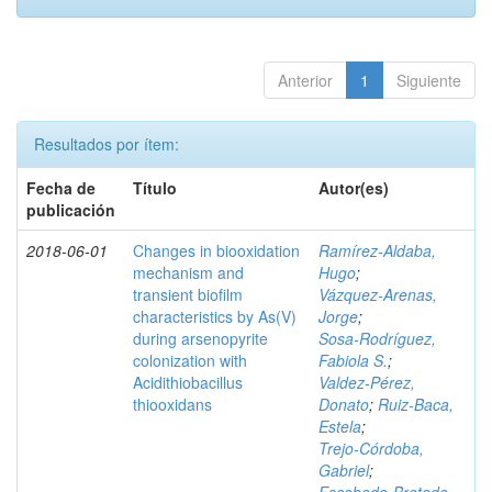
Anterior
1
Siguiente
Resultados por ítem:
Fecha de
Título
Autor(es)
publicación
2018-06-01
Changes in biooxidation
Ramírez‑Aldaba,
mechanism and
Hugo
;
transient biofilm
Vázquez‑Arenas,
characteristics by As(V)
Jorge
;
during arsenopyrite
Sosa‑Rodríguez,
colonization with
Fabiola S.
;
Acidithiobacillus
Valdez‑Pérez,
thiooxidans
Donato
;
Ruiz‑Baca,
Estela
;
Trejo‑Córdoba,
Gabriel
;