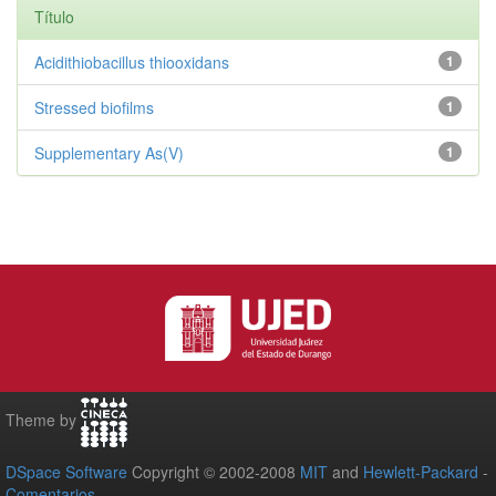
Título
Acidithiobacillus thiooxidans
1
Stressed biofilms
1
Supplementary As(V)
1
Theme by
DSpace Software
Copyright © 2002-2008
MIT
and
Hewlett-Packard
-
Comentarios