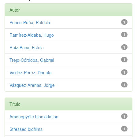
Autor
Ponce‑Peña, Patricia
1
Ramírez‑Aldaba, Hugo
1
Ruiz‑Baca, Estela
1
Trejo‑Córdoba, Gabriel
1
Valdez‑Pérez, Donato
1
Vázquez‑Arenas, Jorge
1
Título
Arsenopyrite biooxidation
1
Stressed biofilms
1