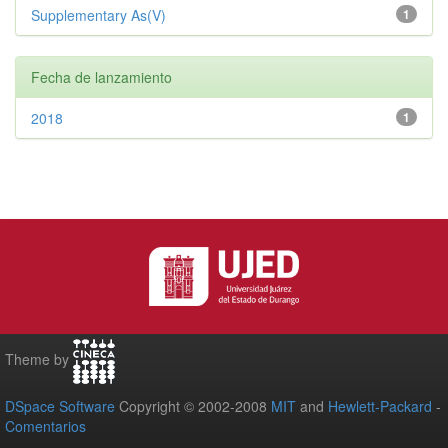
Supplementary As(V)
1
Fecha de lanzamiento
2018
1
Theme by
DSpace Software
Copyright © 2002-2008
MIT
and
Hewlett-Packard
-
Comentarios