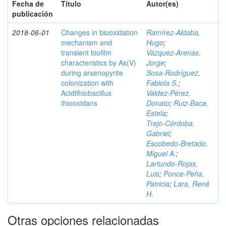
Fecha de
Título
Autor(es)
publicación
2018-06-01
Changes in biooxidation
Ramírez‑Aldaba,
mechanism and
Hugo
;
transient biofilm
Vázquez‑Arenas,
characteristics by As(V)
Jorge
;
during arsenopyrite
Sosa‑Rodríguez,
colonization with
Fabiola S.
;
Acidithiobacillus
Valdez‑Pérez,
thiooxidans
Donato
;
Ruiz‑Baca,
Estela
;
Trejo‑Córdoba,
Gabriel
;
Escobedo‑Bretado,
Miguel A.
;
Lartundo‑Rojas,
Luis
;
Ponce‑Peña,
Patricia
;
Lara, René
H.
Otras opciones relacionadas