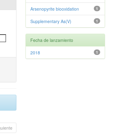
Arsenopyrite biooxidation
1
Supplementary As(V)
1
Fecha de lanzamiento
2018
1
guiente