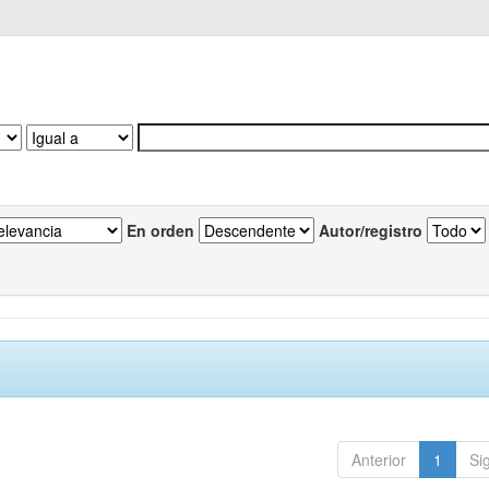
En orden
Autor/registro
Anterior
1
Si