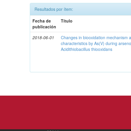
Resultados por ítem:
Fecha de
Título
publicación
2018-06-01
Changes in biooxidation mechanism an
characteristics by As(V) during arseno
Acidithiobacillus thiooxidans