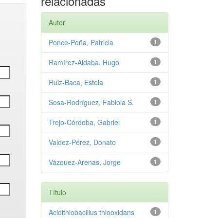
relacionadas
Autor
Ponce‑Peña, Patricia
1
Ramírez‑Aldaba, Hugo
1
Ruiz‑Baca, Estela
1
Sosa‑Rodríguez, Fabiola S.
1
Trejo‑Córdoba, Gabriel
1
Valdez‑Pérez, Donato
1
Vázquez‑Arenas, Jorge
1
Título
Acidithiobacillus thiooxidans
1