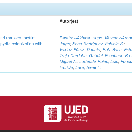
Autor(es)
d transient biofilm
Ramírez‑Aldaba, Hugo
;
Vázquez‑Aren
pyrite colonization with
Jorge
;
Sosa‑Rodríguez, Fabiola S.
;
Valdez‑Pérez, Donato
;
Ruiz‑Baca, Este
Trejo‑Córdoba, Gabriel
;
Escobedo‑Bre
Miguel A.
;
Lartundo‑Rojas, Luis
;
Ponce
Patricia
;
Lara, René H.