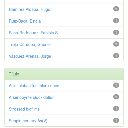
Ramírez‑Aldaba, Hugo
1
Ruiz‑Baca, Estela
1
Sosa‑Rodríguez, Fabiola S.
1
Trejo‑Córdoba, Gabriel
1
Vázquez‑Arenas, Jorge
1
Título
Acidithiobacillus thiooxidans
1
Arsenopyrite biooxidation
1
Stressed biofilms
1
Supplementary As(V)
1