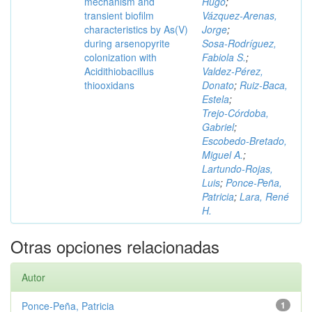
mechanism and
Hugo
;
transient biofilm
Vázquez‑Arenas,
characteristics by As(V)
Jorge
;
during arsenopyrite
Sosa‑Rodríguez,
colonization with
Fabiola S.
;
Acidithiobacillus
Valdez‑Pérez,
thiooxidans
Donato
;
Ruiz‑Baca,
Estela
;
Trejo‑Córdoba,
Gabriel
;
Escobedo‑Bretado,
Miguel A.
;
Lartundo‑Rojas,
Luis
;
Ponce‑Peña,
Patricia
;
Lara, René
H.
Otras opciones relacionadas
Autor
Ponce‑Peña, Patricia
1