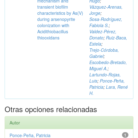
mechanism and
Hugo
;
transient biofilm
Vázquez‑Arenas,
characteristics by As(V)
Jorge
;
during arsenopyrite
Sosa‑Rodríguez,
colonization with
Fabiola S.
;
Acidithiobacillus
Valdez‑Pérez,
thiooxidans
Donato
;
Ruiz‑Baca,
Estela
;
Trejo‑Córdoba,
Gabriel
;
Escobedo‑Bretado,
Miguel A.
;
Lartundo‑Rojas,
Luis
;
Ponce‑Peña,
Patricia
;
Lara, René
H.
Otras opciones relacionadas
Autor
Ponce‑Peña, Patricia
1