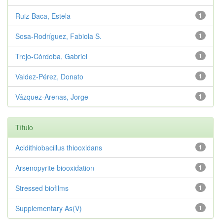
Ruiz‑Baca, Estela
1
Sosa‑Rodríguez, Fabiola S.
1
Trejo‑Córdoba, Gabriel
1
Valdez‑Pérez, Donato
1
Vázquez‑Arenas, Jorge
1
Título
Acidithiobacillus thiooxidans
1
Arsenopyrite biooxidation
1
Stressed biofilms
1
Supplementary As(V)
1