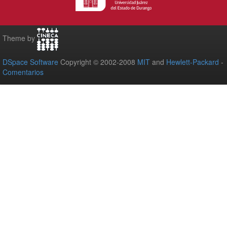
Theme by
DSpace Software
Copyright © 2002-2008
MIT
and
Hewlett-Packard
-
Comentarios