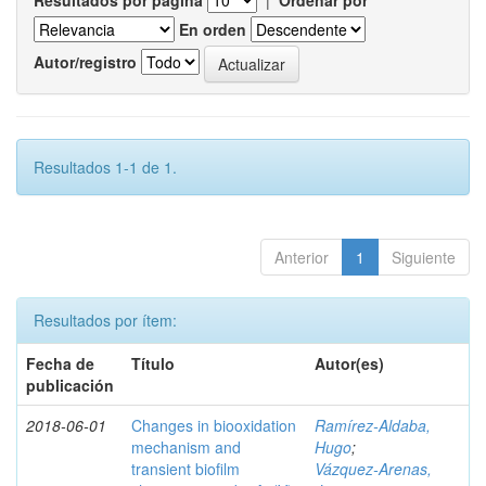
Resultados por página
|
Ordenar por
En orden
Autor/registro
Resultados 1-1 de 1.
Anterior
1
Siguiente
Resultados por ítem:
Fecha de
Título
Autor(es)
publicación
2018-06-01
Changes in biooxidation
Ramírez‑Aldaba,
mechanism and
Hugo
;
transient biofilm
Vázquez‑Arenas,