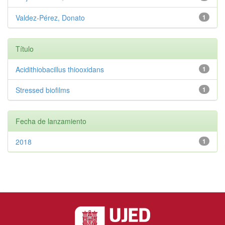
Valdez‑Pérez, Donato
1
Título
Acidithiobacillus thiooxidans
1
Stressed biofilms
1
Fecha de lanzamiento
2018
1