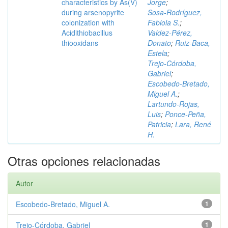
characteristics by As(V)
Jorge
;
during arsenopyrite
Sosa‑Rodríguez,
colonization with
Fabiola S.
;
Acidithiobacillus
Valdez‑Pérez,
thiooxidans
Donato
;
Ruiz‑Baca,
Estela
;
Trejo‑Córdoba,
Gabriel
;
Escobedo‑Bretado,
Miguel A.
;
Lartundo‑Rojas,
Luis
;
Ponce‑Peña,
Patricia
;
Lara, René
H.
Otras opciones relacionadas
Autor
Escobedo‑Bretado, Miguel A.
1
Trejo‑Córdoba, Gabriel
1