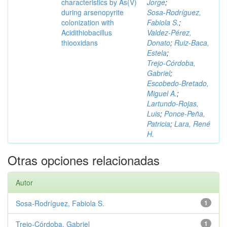
characteristics by As(V)
Jorge
;
during arsenopyrite
Sosa‑Rodríguez,
colonization with
Fabiola S.
;
Acidithiobacillus
Valdez‑Pérez,
thiooxidans
Donato
;
Ruiz‑Baca,
Estela
;
Trejo‑Córdoba,
Gabriel
;
Escobedo‑Bretado,
Miguel A.
;
Lartundo‑Rojas,
Luis
;
Ponce‑Peña,
Patricia
;
Lara, René
H.
Otras opciones relacionadas
Autor
Sosa‑Rodríguez, Fabiola S.
1
Trejo‑Córdoba, Gabriel
1