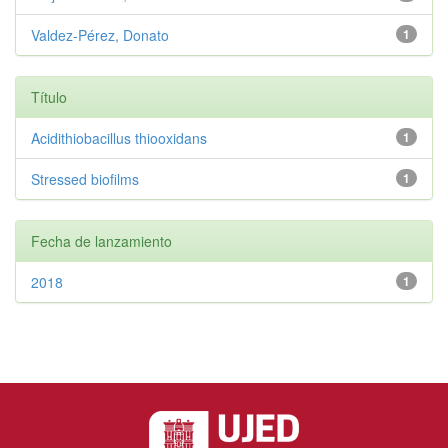
Valdez‑Pérez, Donato
1
Título
Acidithiobacillus thiooxidans
1
Stressed biofilms
1
Fecha de lanzamiento
2018
1