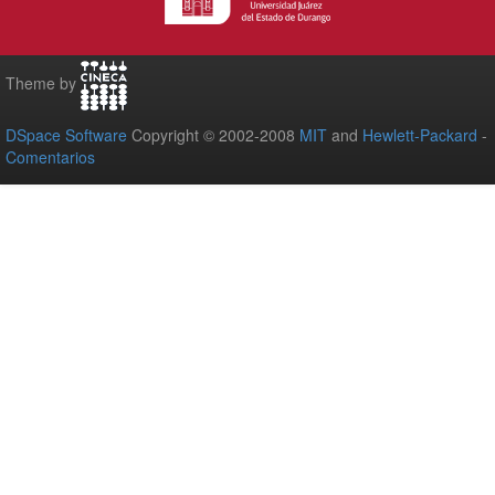
Theme by
DSpace Software
Copyright © 2002-2008
MIT
and
Hewlett-Packard
-
Comentarios