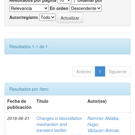
Resultados por página
|
Ordenar por
En orden
Autor/registro
Resultados 1-1 de 1.
Anterior
1
Siguiente
Resultados por ítem:
Fecha de
Título
Autor(es)
publicación
2018-06-01
Changes in biooxidation
Ramírez‑Aldaba,
mechanism and
Hugo
;
transient biofilm
Vázquez‑Arenas,