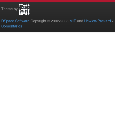
Theme by
DSpace Software
Copyright © 2002-2008
MIT
and
Hewlett-Packard
-
Comentarios