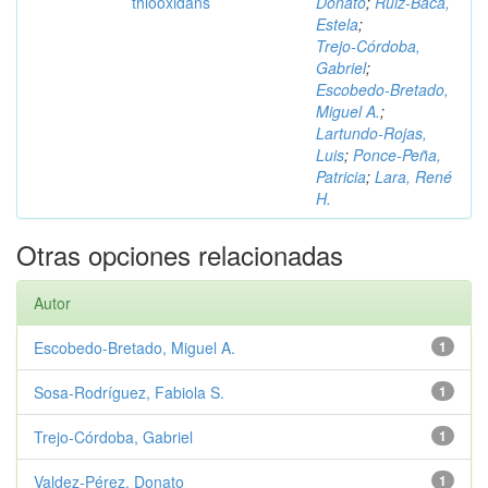
thiooxidans
Donato
;
Ruiz‑Baca,
Estela
;
Trejo‑Córdoba,
Gabriel
;
Escobedo‑Bretado,
Miguel A.
;
Lartundo‑Rojas,
Luis
;
Ponce‑Peña,
Patricia
;
Lara, René
H.
Otras opciones relacionadas
Autor
Escobedo‑Bretado, Miguel A.
1
Sosa‑Rodríguez, Fabiola S.
1
Trejo‑Córdoba, Gabriel
1
Valdez‑Pérez, Donato
1