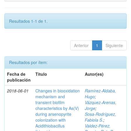
Resultados 1-1 de 1.
Anterior
1
Siguiente
Resultados por ítem:
Fecha de
Título
Autor(es)
publicación
2018-06-01
Changes in biooxidation
Ramírez‑Aldaba,
mechanism and
Hugo
;
transient biofilm
Vázquez‑Arenas,
characteristics by As(V)
Jorge
;
during arsenopyrite
Sosa‑Rodríguez,
colonization with
Fabiola S.
;
Acidithiobacillus
Valdez‑Pérez,