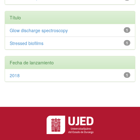
Título
Glow discharge spectroscopy
1
Stressed biofilms
1
Fecha de lanzamiento
2018
1