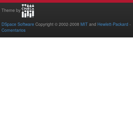
Theme by
DSpace Software
Copyright © 2002-2008
MIT
and
Hewlett-Packard
-
Comentarios