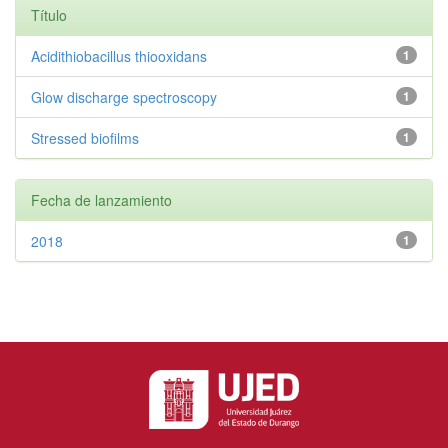
Título
Acidithiobacillus thiooxidans
1
Glow discharge spectroscopy
1
Stressed biofilms
1
Fecha de lanzamiento
2018
1