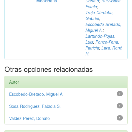
thiooxidans
Donato
;
Ruiz‑Baca,
Estela
;
Trejo‑Córdoba,
Gabriel
;
Escobedo‑Bretado,
Miguel A.
;
Lartundo‑Rojas,
Luis
;
Ponce‑Peña,
Patricia
;
Lara, René
H.
Otras opciones relacionadas
Autor
Escobedo‑Bretado, Miguel A.
1
Sosa‑Rodríguez, Fabiola S.
1
Valdez‑Pérez, Donato
1