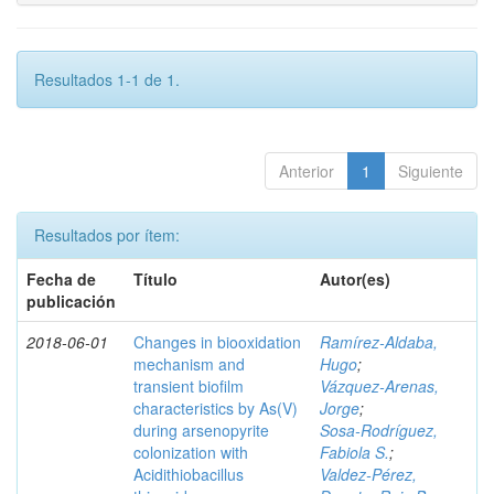
Resultados 1-1 de 1.
Anterior
1
Siguiente
Resultados por ítem:
Fecha de
Título
Autor(es)
publicación
2018-06-01
Changes in biooxidation
Ramírez‑Aldaba,
mechanism and
Hugo
;
transient biofilm
Vázquez‑Arenas,
characteristics by As(V)
Jorge
;
during arsenopyrite
Sosa‑Rodríguez,
colonization with
Fabiola S.
;
Acidithiobacillus
Valdez‑Pérez,