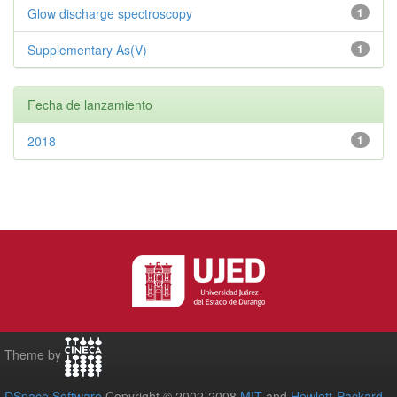
Glow discharge spectroscopy
1
Supplementary As(V)
1
Fecha de lanzamiento
2018
1
Theme by
DSpace Software
Copyright © 2002-2008
MIT
and
Hewlett-Packard
-