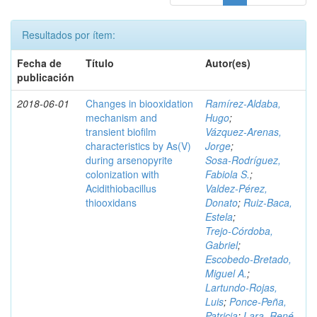
Resultados por ítem:
Fecha de
Título
Autor(es)
publicación
2018-06-01
Changes in biooxidation
Ramírez‑Aldaba,
mechanism and
Hugo
;
transient biofilm
Vázquez‑Arenas,
characteristics by As(V)
Jorge
;
during arsenopyrite
Sosa‑Rodríguez,
colonization with
Fabiola S.
;
Acidithiobacillus
Valdez‑Pérez,
thiooxidans
Donato
;
Ruiz‑Baca,
Estela
;
Trejo‑Córdoba,
Gabriel
;
Escobedo‑Bretado,
Miguel A.
;
Lartundo‑Rojas,
Luis
;
Ponce‑Peña,
Patricia
;
Lara, René