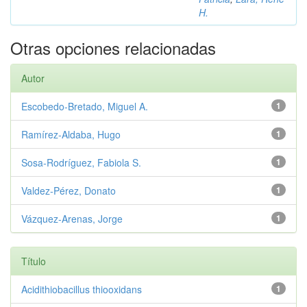
H.
Otras opciones relacionadas
Autor
Escobedo‑Bretado, Miguel A.
1
Ramírez‑Aldaba, Hugo
1
Sosa‑Rodríguez, Fabiola S.
1
Valdez‑Pérez, Donato
1
Vázquez‑Arenas, Jorge
1
Título
Acidithiobacillus thiooxidans
1