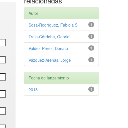
relacionadas
Autor
Sosa‑Rodríguez, Fabiola S.
1
Trejo‑Córdoba, Gabriel
1
Valdez‑Pérez, Donato
1
Vázquez‑Arenas, Jorge
1
Fecha de lanzamiento
2018
1