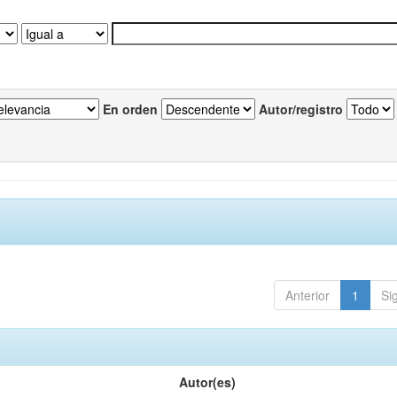
En orden
Autor/registro
Anterior
1
Si
Autor(es)