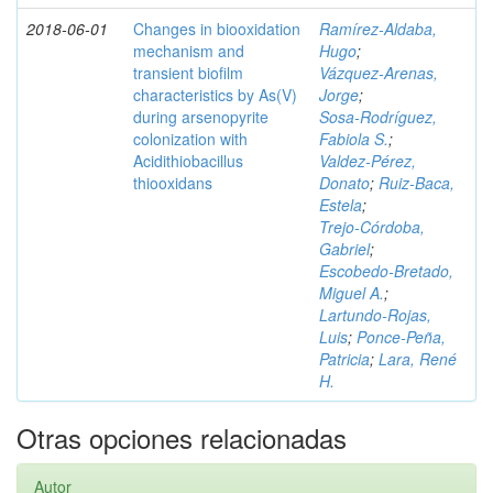
2018-06-01
Changes in biooxidation
Ramírez‑Aldaba,
mechanism and
Hugo
;
transient biofilm
Vázquez‑Arenas,
characteristics by As(V)
Jorge
;
during arsenopyrite
Sosa‑Rodríguez,
colonization with
Fabiola S.
;
Acidithiobacillus
Valdez‑Pérez,
thiooxidans
Donato
;
Ruiz‑Baca,
Estela
;
Trejo‑Córdoba,
Gabriel
;
Escobedo‑Bretado,
Miguel A.
;
Lartundo‑Rojas,
Luis
;
Ponce‑Peña,
Patricia
;
Lara, René
H.
Otras opciones relacionadas
Autor