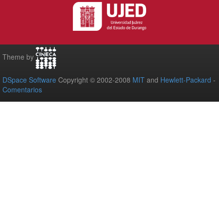
Theme by
DSpace Software
Copyright © 2002-2008
MIT
and
Hewlett-Packard
-
Comentarios