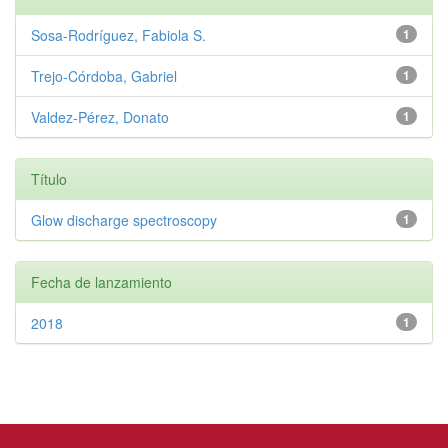
Sosa‑Rodríguez, Fabiola S.
1
Trejo‑Córdoba, Gabriel
1
Valdez‑Pérez, Donato
1
Título
Glow discharge spectroscopy
1
Fecha de lanzamiento
2018
1