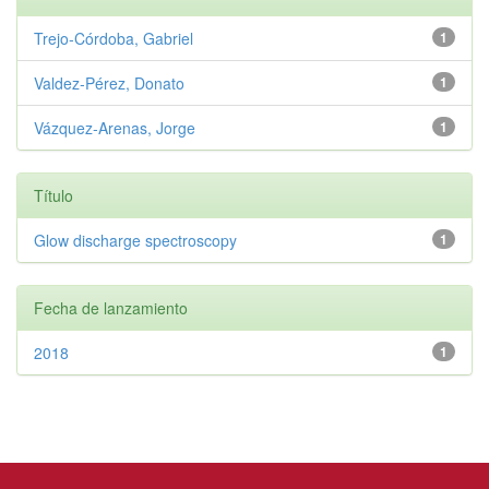
Trejo‑Córdoba, Gabriel
1
Valdez‑Pérez, Donato
1
Vázquez‑Arenas, Jorge
1
Título
Glow discharge spectroscopy
1
Fecha de lanzamiento
2018
1