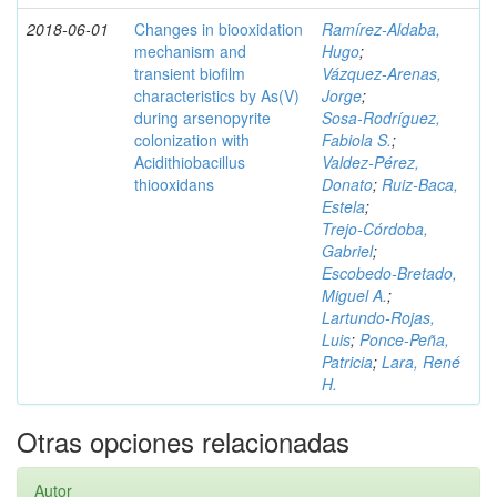
2018-06-01
Changes in biooxidation
Ramírez‑Aldaba,
mechanism and
Hugo
;
transient biofilm
Vázquez‑Arenas,
characteristics by As(V)
Jorge
;
during arsenopyrite
Sosa‑Rodríguez,
colonization with
Fabiola S.
;
Acidithiobacillus
Valdez‑Pérez,
thiooxidans
Donato
;
Ruiz‑Baca,
Estela
;
Trejo‑Córdoba,
Gabriel
;
Escobedo‑Bretado,
Miguel A.
;
Lartundo‑Rojas,
Luis
;
Ponce‑Peña,
Patricia
;
Lara, René
H.
Otras opciones relacionadas
Autor