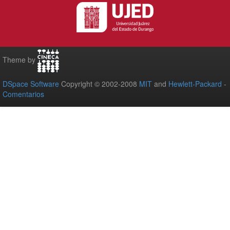
Theme by
DSpace Software
Copyright © 2002-2008
MIT
and
Hewlett-Packard
-
Comentarios